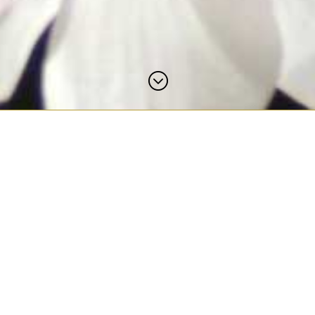
;
r richtige Zeitpunkt ist
jet
ns ...