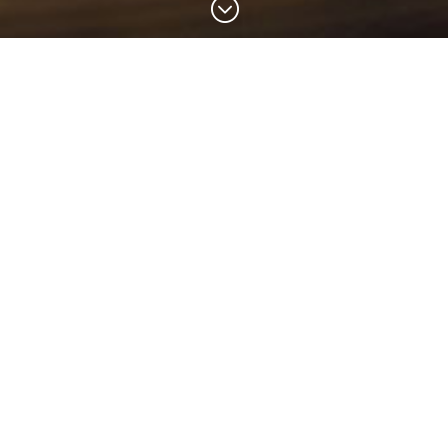
;
Impressum
Ernst Stockinger e.U.
NAIKIDO-Shiatsu Schule Linz und Salzburg
Dießenleitenweg 223
4040 Linz (Gramastetten)
Tel.: 0732 668077 oder 0650 3668077
Links
Die Website enthält auch Links zu Webseiten
anderer Anbieter. Für fremde Inhalte, die über
solche Links erreichbar sind, ist das Shiatsu
Naikido Zentrum Linz nicht verantwortlich. Das